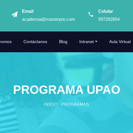
Email
Celular
academia@masterpre.com
997392854
monios
Contáctanos
Blog
Intranet
Aula Virtual
PROGRAMA UPAO
INICIO
PROGRAMAS